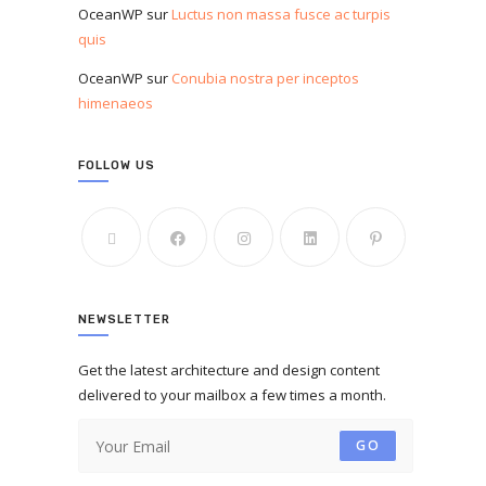
OceanWP
sur
Luctus non massa fusce ac turpis
quis
OceanWP
sur
Conubia nostra per inceptos
himenaeos
FOLLOW US
NEWSLETTER
Get the latest architecture and design content
delivered to your mailbox a few times a month.
GO