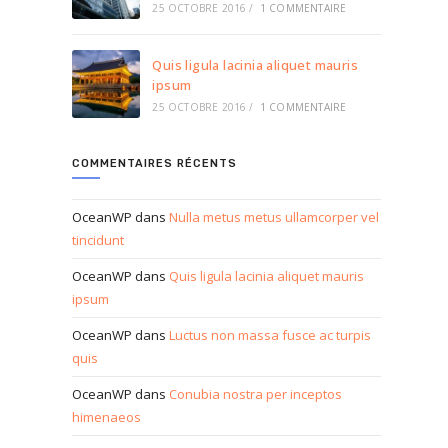
25 OCTOBRE 2016
/
1 COMMENTAIRE
Quis ligula lacinia aliquet mauris
ipsum
25 OCTOBRE 2016
/
1 COMMENTAIRE
COMMENTAIRES RÉCENTS
OceanWP
dans
Nulla metus metus ullamcorper vel
tincidunt
OceanWP
dans
Quis ligula lacinia aliquet mauris
ipsum
OceanWP
dans
Luctus non massa fusce ac turpis
quis
OceanWP
dans
Conubia nostra per inceptos
himenaeos