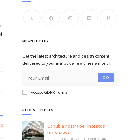
em
i.
NEWSLETTER
Get the latest architecture and design content
delivered to your mailbox a few times a month.
GO
Accept GDPR Terms
RECENT POSTS
ue
Conubia nostra per inceptos
himenaeos
25 OCTOBRE 2016
/
1 COMMENTAIRE