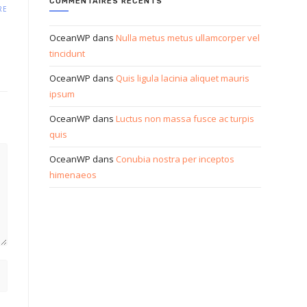
COMMENTAIRES RÉCENTS
RE
OceanWP
dans
Nulla metus metus ullamcorper vel
tincidunt
OceanWP
dans
Quis ligula lacinia aliquet mauris
ipsum
OceanWP
dans
Luctus non massa fusce ac turpis
quis
OceanWP
dans
Conubia nostra per inceptos
himenaeos