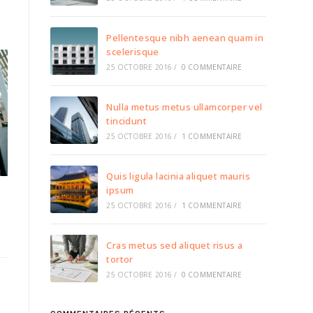
Pellentesque nibh aenean quam in
scelerisque
25 OCTOBRE 2016
/
0 COMMENTAIRE
Nulla metus metus ullamcorper vel
tincidunt
25 OCTOBRE 2016
/
1 COMMENTAIRE
Quis ligula lacinia aliquet mauris
ipsum
25 OCTOBRE 2016
/
1 COMMENTAIRE
Cras metus sed aliquet risus a
tortor
25 OCTOBRE 2016
/
0 COMMENTAIRE