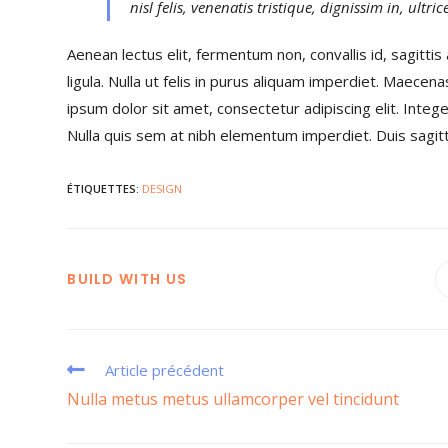
nisl felis, venenatis tristique, dignissim in, ultr
Aenean lectus elit, fermentum non, convallis id, sagittis a
ligula. Nulla ut felis in purus aliquam imperdiet. Maecen
ipsum dolor sit amet, consectetur adipiscing elit. Integ
Nulla quis sem at nibh elementum imperdiet. Duis sagitt
ÉTIQUETTES
:
DESIGN
BUILD WITH US
Article précédent
Nulla metus metus ullamcorper vel tincidunt