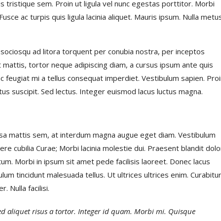
 tristique sem. Proin ut ligula vel nunc egestas porttitor. Morbi
. Fusce ac turpis quis ligula lacinia aliquet. Mauris ipsum. Nulla metu
 sociosqu ad litora torquent per conubia nostra, per inceptos
t mattis, tortor neque adipiscing diam, a cursus ipsum ante quis
 Nunc feugiat mi a tellus consequat imperdiet. Vestibulum sapien. Pro
tus suscipit. Sed lectus. Integer euismod lacus luctus magna.
sa mattis sem, at interdum magna augue eget diam. Vestibulum
ere cubilia Curae; Morbi lacinia molestie dui. Praesent blandit dolo
m. Morbi in ipsum sit amet pede facilisis laoreet. Donec lacus
ulum tincidunt malesuada tellus. Ut ultrices ultrices enim. Curabitu
 Nulla facilisi.
Sed aliquet risus a tortor. Integer id quam. Morbi mi. Quisque