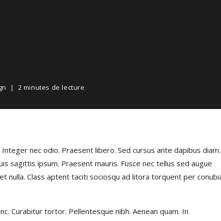
gn
2 minutes de lecture
. Integer nec odio. Praesent libero. Sed cursus ante dapibus diam.
uis sagittis ipsum. Praesent mauris. Fusce nec tellus sed augue
 nulla. Class aptent taciti sociosqu ad litora torquent per conubi
 nunc. Curabitur tortor. Pellentesque nibh. Aenean quam. In