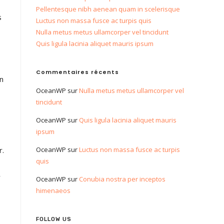
Pellentesque nibh aenean quam in scelerisque
s
Luctus non massa fusce ac turpis quis
Nulla metus metus ullamcorper vel tincidunt
Quis ligula lacinia aliquet mauris ipsum
Commentaires récents
in
OceanWP
sur
Nulla metus metus ullamcorper vel
tincidunt
OceanWP
sur
Quis ligula lacinia aliquet mauris
ipsum
r.
OceanWP
sur
Luctus non massa fusce ac turpis
quis
r
OceanWP
sur
Conubia nostra per inceptos
himenaeos
FOLLOW US